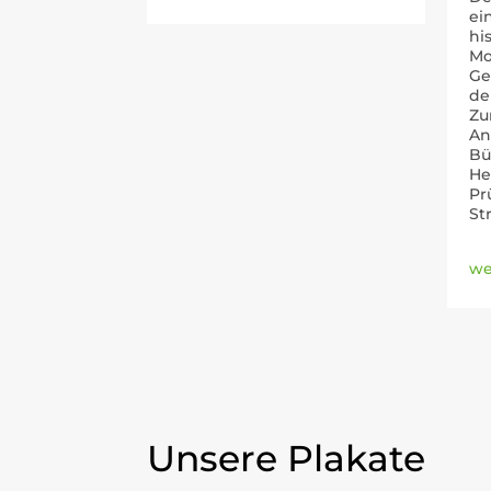
ei
hi
Mo
Ge
de
Zu
An
Bü
He
Pr
St
wei
Unsere Plakate