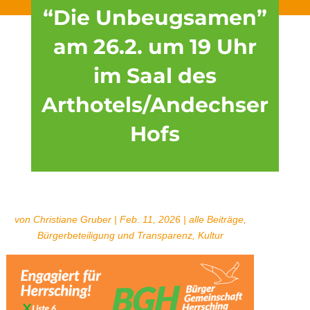
“Die Unbeugsamen”
am 26.2. um 19 Uhr
im Saal des
Arthotels/Andechser
Hofs
von
Christiane Gruber
|
Feb. 11, 2026
|
alle Beiträge
,
Bürgerbeteiligung und Transparenz
,
Kultur