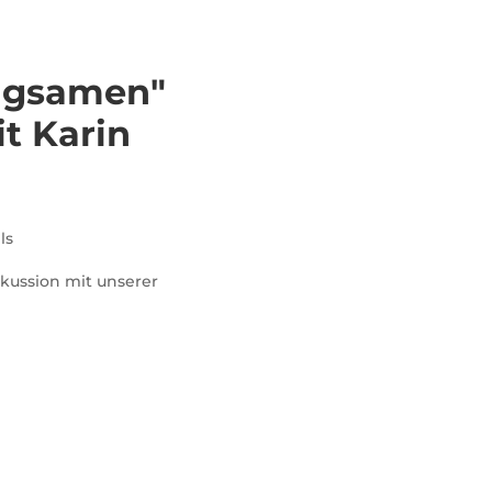
eugsamen"
t Karin
ls
kussion mit unserer