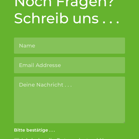
Noch Fragen?
Schreib uns . . .
Altern
Bitte bestätige . . .